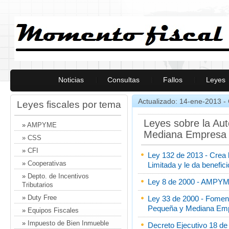
Noticias
Consultas
Fallos
Leyes
Actualizado: 14-ene-2013 -
Leyes fiscales por tema
Leyes sobre la Aut
»
AMPYME
Mediana Empres
» CSS
»
CFI
Ley 132 de 2013 - Crea
»
Cooperativas
Limitada y le da benefici
»
Depto. de Incentivos
Ley 8 de 2000 - AMPY
Tributarios
»
Duty Free
Ley 33 de 2000 - Fomento
Pequeña y Mediana Em
»
Equipos Fiscales
»
Impuesto de Bien Inmueble
Decreto Ejecutivo 18 d